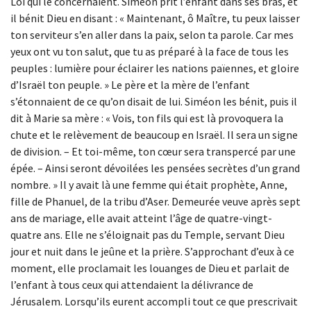
Loi qui le concernaient. Siméon prit l’enfant dans ses bras, et
il bénit Dieu en disant : « Maintenant, ô Maître, tu peux laisser
ton serviteur s’en aller dans la paix, selon ta parole. Car mes
yeux ont vu ton salut, que tu as préparé à la face de tous les
peuples : lumière pour éclairer les nations païennes, et gloire
d’Israël ton peuple. » Le père et la mère de l’enfant
s’étonnaient de ce qu’on disait de lui. Siméon les bénit, puis il
dit à Marie sa mère : « Vois, ton fils qui est là provoquera la
chute et le relèvement de beaucoup en Israël. Il sera un signe
de division. – Et toi-même, ton cœur sera transpercé par une
épée. – Ainsi seront dévoilées les pensées secrètes d’un grand
nombre. » Il y avait là une femme qui était prophète, Anne,
fille de Phanuel, de la tribu d’Aser. Demeurée veuve après sept
ans de mariage, elle avait atteint l’âge de quatre-vingt-
quatre ans. Elle ne s’éloignait pas du Temple, servant Dieu
jour et nuit dans le jeûne et la prière. S’approchant d’eux à ce
moment, elle proclamait les louanges de Dieu et parlait de
l’enfant à tous ceux qui attendaient la délivrance de
Jérusalem. Lorsqu’ils eurent accompli tout ce que prescrivait