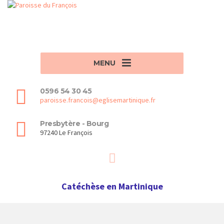
MENU
0596 54 30 45
paroisse.francois@eglisemartinique.fr
Presbytère - Bourg
97240 Le François
Catéchèse en Martinique