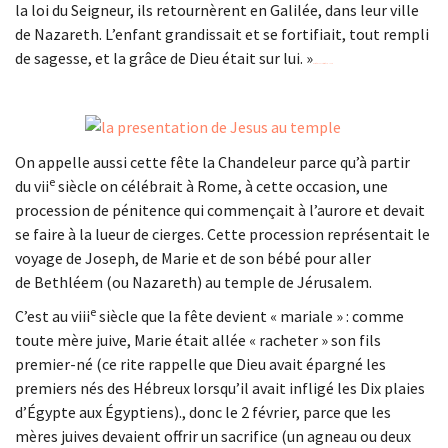
la loi du Seigneur, ils retournèrent en Galilée, dans leur ville
de Nazareth. L’enfant grandissait et se fortifiait, tout rempli
de sagesse, et la grâce de Dieu était sur lui. »
watch film The Lost City of Z 2017 now
On appelle aussi cette fête la Chandeleur parce qu’à partir
e
du vii
siècle on célébrait à Rome, à cette occasion, une
procession de pénitence qui commençait à l’aurore et devait
se faire à la lueur de cierges. Cette procession représentait le
voyage de Joseph, de Marie et de son bébé pour aller
de Bethléem (ou Nazareth) au temple de Jérusalem.
e
C’est au viii
siècle que la fête devient « mariale » : comme
toute mère juive, Marie était allée « racheter » son fils
premier-né (ce rite rappelle que Dieu avait épargné les
premiers nés des Hébreux lorsqu’il avait infligé les Dix plaies
d’Égypte aux Égyptiens)., donc le 2 février, parce que les
mères juives devaient offrir un sacrifice (un agneau ou deux