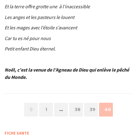
Et la terre offre grotte une à l’inaccessible
Les anges et les pasteurs le louent
Et les mages avec l’étoile s’avancent
Car tu es né pour nous
Petit enfant Dieu éternel.
Noël, c’est la venue de l’Agneau de Dieu qui enlève le pêché
du Monde.
Page
Page
Page
Page
1
…
38
39
40
FICHE SANTE