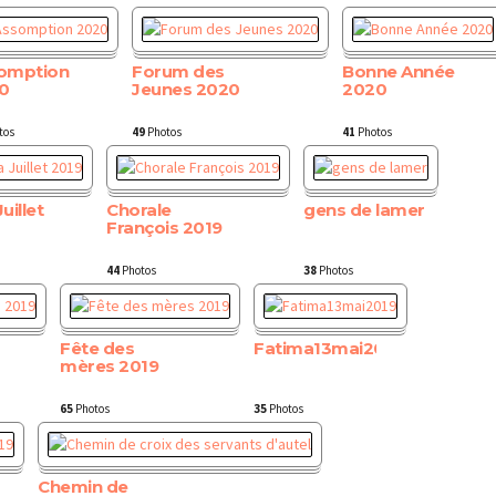
omption
Forum des
Bonne Année
0
Jeunes 2020
2020
tos
49
Photos
41
Photos
uillet
Chorale
gens de lamer
François 2019
44
Photos
38
Photos
Fête des
Fatima13mai2019
mères 2019
65
Photos
35
Photos
Chemin de