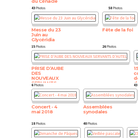
du Cénacle
43
Photos
58
Photos
Messe du 23
Fête de la foi
Juin au
Glycéridia
15
Photos
26
Photos
PRISE D’AUBE
1
DES
c
NOUVEAUX
d
SERVANTS
d
6
Photos
43
D’AUTEL
Concert - 4
Assemblées
mai 2018
synodales
18
Photos
40
Photos