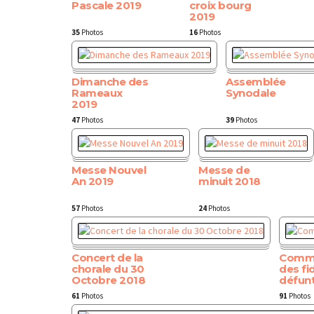
Pascale 2019
croix bourg
2019
35
Photos
16
Photos
Dimanche des
Assemblée
Rameaux
Synodale
2019
47
Photos
39
Photos
Messe Nouvel
Messe de
An 2019
minuit 2018
57
Photos
24
Photos
Concert de la
Comm
chorale du 30
des fi
Octobre 2018
défun
61
Photos
91
Photos