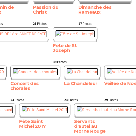
min de
Passion du
Dimanche des
x
Christ
Rameaux
os
21
Photos
17
Photos
Fête de St
Joseph
39
Photos
Concert des
La Chandeleur
Veillée de Noë
chorales
23
Photos
23
Photos
29
Photos
Fête Saint
Servants
Michel 2017
d'autel au
Morne Rouge