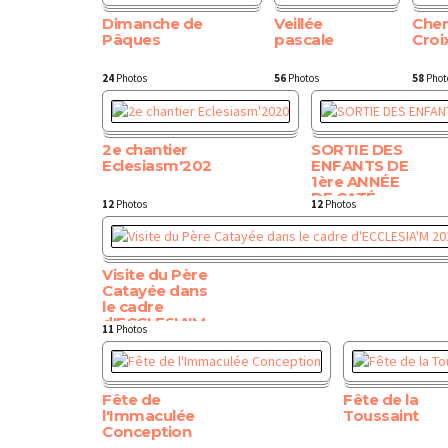
Dimanche de
Veillée
Che
Pâques
pascale
Croi
24
Photos
56
Photos
58
Phot
2e chantier
SORTIE DES
Eclesiasm'2020
ENFANTS DE
1ère ANNÉE
DE CATÉ
12
Photos
12
Photos
Visite du Père
Catayée dans
le cadre
d'ECCLESIA'M
11
Photos
2020
Fête de
Fête de la
l'Immaculée
Toussaint
Conception