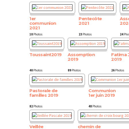
1er
Pentecôte
Ass
communion
2021
202
2021
18
Photos
23
Photos
24
Pho
Toussaint2019
Assomption
Fatima J
2019
2019
40
Photos
89
Photos
26
Photos
Pastorale de
Communion
familles 2019
1er juin 2019
82
Photos
48
Photos
Veillée
chemin de