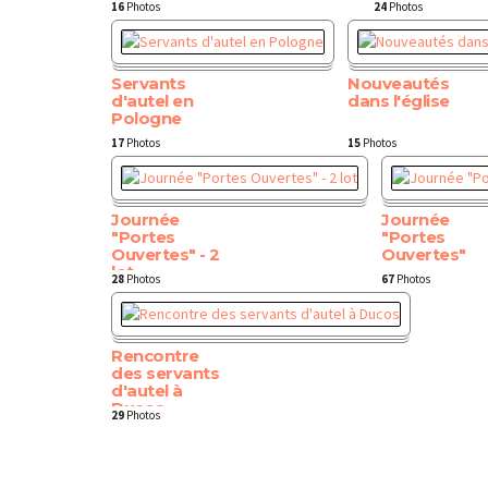
16
Photos
24
Photos
Servants
Nouveautés
d'autel en
dans l'église
Pologne
17
Photos
15
Photos
Journée
Journée
"Portes
"Portes
Ouvertes" - 2
Ouvertes"
lot
28
Photos
67
Photos
Rencontre
des servants
d'autel à
Ducos
29
Photos