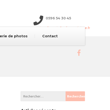
0596 54 30 45
paroisse.francois@eglisemartinique.fr
erie de photos
Contact
Presbytère - Bourg
97240 Le François