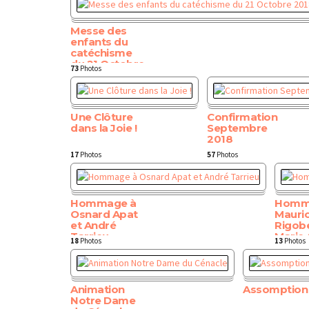
Messe des
enfants du
catéchisme
du 21 Octobre
73
Photos
2018
Une Clôture
Confirmation
dans la Joie !
Septembre
2018
17
Photos
57
Photos
Hommage à
Homm
Osnard Apat
Mauri
et André
Rigob
Tarrieu
Marie-
18
Photos
13
Photos
Animation
Assomption
Notre Dame