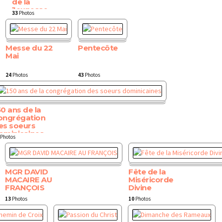
de la
Jeunesse
33
Photos
Messe du 22
Pentecôte
Mai
24
Photos
43
Photos
50 ans de la
ongrégation
es soeurs
ominicaines
Photos
MGR DAVID
Fête de la
MACAIRE AU
Miséricorde
FRANÇOIS
Divine
13
Photos
10
Photos