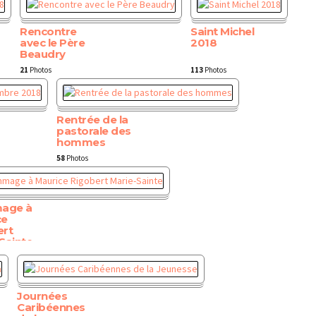
Rencontre
Saint Michel
avec le Père
2018
Beaudry
21
Photos
113
Photos
Rentrée de la
pastorale des
hommes
58
Photos
age à
ce
ert
Sainte
Journées
Caribéennes