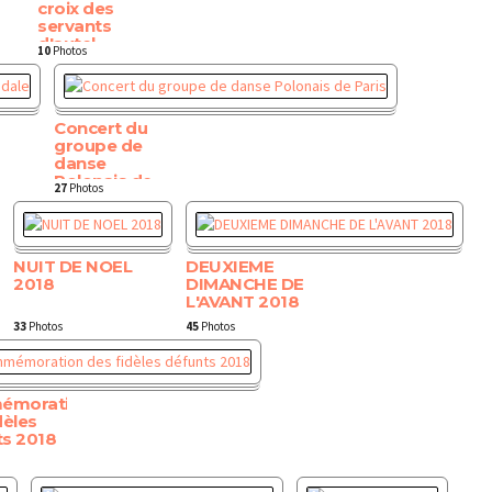
croix des
servants
d'autel
10
Photos
Concert du
groupe de
danse
Polonais de
27
Photos
Paris
NUIT DE NOEL
DEUXIEME
2018
DIMANCHE DE
L'AVANT 2018
33
Photos
45
Photos
émoration
dèles
ts 2018