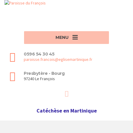
MENU
0596 54 30 45
paroisse.francois@eglisemartinique.fr
Presbytère - Bourg
97240 Le François
Catéchèse en Martinique