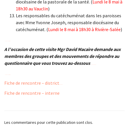
diocésaine de la pastorale de la santé. (
Lundi le 8 mai à
18h30 au Vauclin
)
Les responsables du catéchuménat dans les paroisses
avec Mme Yvonne Joseph, responsable diocésaine du
catéchuménat. (
Lundi le 8 mai à 18h30 à Rivière-Salée
)
download The Shack movie
A l’occasion de cette visite Mgr David Macaire demande aux
membres des groupes et des mouvements de répondre au
questionnaire que vous trouvez au-dessous
download The Shack movie
download The Shack movie
Fiche de rencontre – district
movie Colossal 2017
Fiche de rencontre – interne
Les commentaires pour cette publication sont clos.