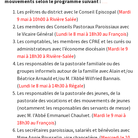
mouvements selon le programme suivant :
download The Shack movie
Les prêtres du district avec le Conseil Episcopal (
Mardi
9 mai à 10h00 à Rivière Salée
)
Les membres des Conseils Pastoraux Paroissiaux avec
le Vicaire Général (
Lundi le 8 mai à 18h30 au François
)
Les comptables, les membres des CPAE et les curés ou
administrateurs avec l’économe diocésain (
Mardi le 9
mai à 18h30 à Rivière-Salée
)
Les responsables de la pastorale familiale ou des
groupes informels autour de la famille avec Alain et/ou
Béatrice Arnauld et/ou M. l’Abbé Wilfried Bannais.
(
Lundi le 8 mai à 14h30 à Régale
)
Les responsables de la pastorale des jeunes, de la
pastorale des vocations et des mouvements de jeunes
(notamment les responsables des servants de messe)
avec M. l’Abbé Emmanuel Chaulvet. (
Mardi le 9 mai à
18h30 au François
)
Les secrétaires paroissiaux, salariés et bénévoles avec
Mme Annie Rousselin, vice chancelière. (
Mercredi le 10