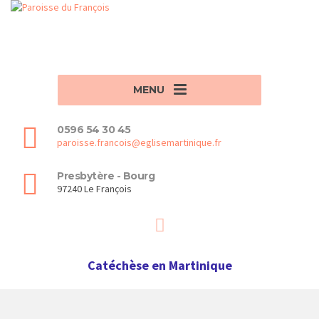
MENU
0596 54 30 45
paroisse.francois@eglisemartinique.fr
Presbytère - Bourg
97240 Le François
Catéchèse en Martinique