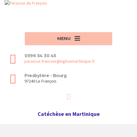
MENU
0596 54 30 45
paroisse.francois@eglisemartinique.fr
Presbytère - Bourg
97240 Le François
Catéchèse en Martinique