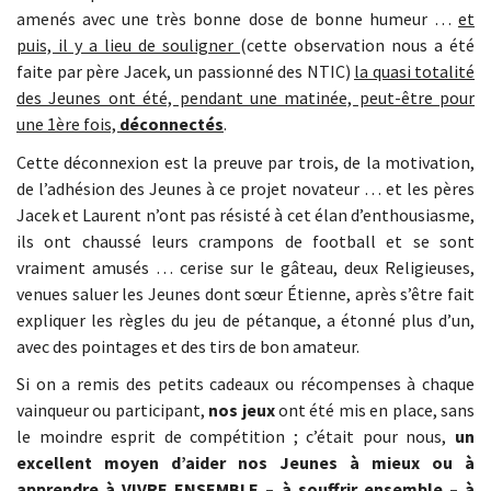
amenés avec une très bonne dose de bonne humeur …
et
puis, il y a lieu de souligner
(cette observation nous a été
faite par père Jacek, un passionné des NTIC)
la quasi totalité
des Jeunes ont été, pendant une matinée, peut-être pour
une 1ère fois,
déconnectés
.
Cette déconnexion est la preuve par trois, de la motivation,
de l’adhésion des Jeunes à ce projet novateur … et les pères
Jacek et Laurent n’ont pas résisté à cet élan d’enthousiasme,
ils ont chaussé leurs crampons de football et se sont
vraiment amusés … cerise sur le gâteau, deux Religieuses,
venues saluer les Jeunes dont sœur Étienne, après s’être fait
expliquer les règles du jeu de pétanque, a étonné plus d’un,
avec des pointages et des tirs de bon amateur.
Si on a remis des petits cadeaux ou récompenses à chaque
vainqueur ou participant,
nos jeux
ont été mis en place, sans
le moindre esprit de compétition ; c’était pour nous,
un
excellent moyen d’aider nos Jeunes à mieux ou à
apprendre à VIVRE ENSEMBLE – à souffrir ensemble – à