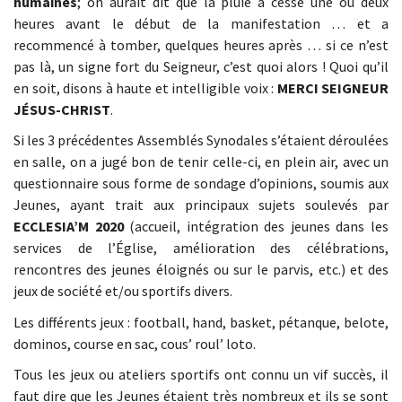
humaines
; on aurait dit que la pluie a cessé une ou deux
heures avant le début de la manifestation … et a
recommencé à tomber, quelques heures après … si ce n’est
pas là, un signe fort du Seigneur, c’est quoi alors ! Quoi qu’il
en soit, disons à haute et intelligible voix :
MERCI SEIGNEUR
J
É
SUS-CHRIST
.
Si les 3 précédentes Assemblés Synodales s’étaient déroulées
en salle, on a jugé bon de tenir celle-ci, en plein air, avec un
questionnaire sous forme de sondage d’opinions, soumis aux
Jeunes, ayant trait aux principaux sujets soulevés par
ECCLESIA’M 2020
(accueil, intégration des jeunes dans les
services de l’Église, amélioration des célébrations,
rencontres des jeunes éloignés ou sur le parvis, etc.) et des
jeux de société et/ou sportifs divers.
Les différents jeux : football, hand, basket, pétanque, belote,
dominos, course en sac, cous’ roul’ loto.
Tous les jeux ou ateliers sportifs ont connu un vif succès, il
faut dire que les Jeunes étaient très nombreux et ils se sont