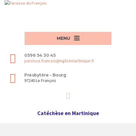
MENU
0596 54 30 45
paroisse.francois@eglisemartinique.fr
Presbytère - Bourg
97240 Le François
Catéchèse en Martinique