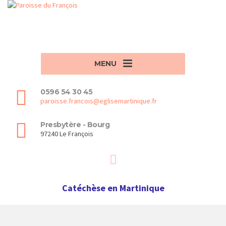
MENU
0596 54 30 45
paroisse.francois@eglisemartinique.fr
Presbytère - Bourg
97240 Le François
Catéchèse en Martinique