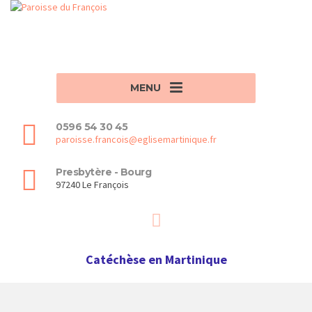
MENU
0596 54 30 45
paroisse.francois@eglisemartinique.fr
Presbytère - Bourg
97240 Le François
Catéchèse en Martinique