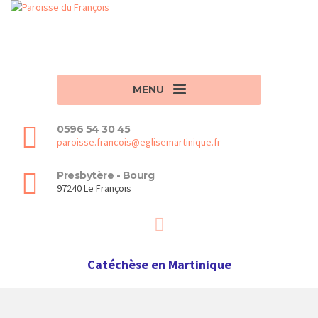
MENU
0596 54 30 45
paroisse.francois@eglisemartinique.fr
Presbytère - Bourg
97240 Le François
Catéchèse en Martinique