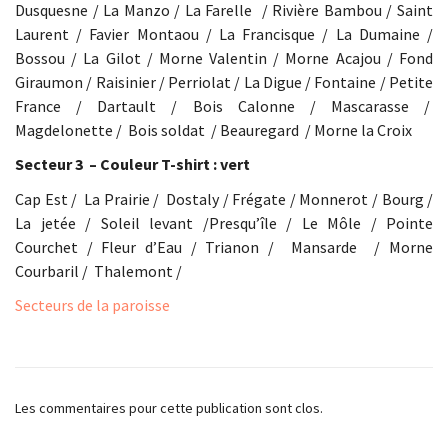
Dusquesne / La Manzo / La Farelle
/ Rivière Bambou / Saint
Laurent / Favier Montaou / La Francisque / La Dumaine /
Bossou / La Gilot / Morne Valentin / Morne Acajou / Fond
Giraumon / Raisinier / Perriolat / La Digue / Fontaine / Petite
France / Dartault / Bois Calonne / Mascarasse /
Magdelonette /
Bois soldat
/ Beauregard
/ Morne la Croix
Secteur 3
– Couleur T-shirt : vert
Cap Est /
La Prairie /
Dostaly / Frégate / Monnerot / Bourg /
La jetée / Soleil levant /Presqu’île / Le Môle / Pointe
Courchet / Fleur d’Eau / Trianon /
Mansarde
/ Morne
Courbaril /
Thalemont /
Secteurs de la paroisse
Les commentaires pour cette publication sont clos.