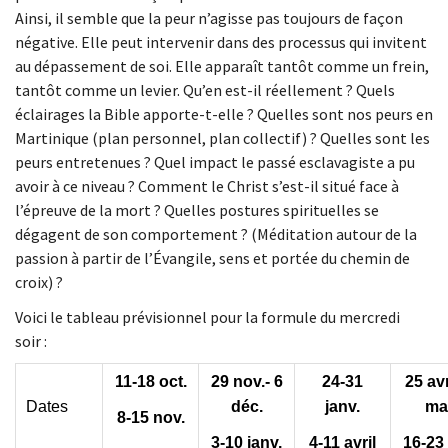
Ainsi, il semble que la peur n’agisse pas toujours de façon
négative. Elle peut intervenir dans des processus qui invitent
au dépassement de soi. Elle apparaît tantôt comme un frein,
tantôt comme un levier. Qu’en est-il réellement ? Quels
éclairages la Bible apporte-t-elle ? Quelles sont nos peurs en
Martinique (plan personnel, plan collectif) ? Quelles sont les
peurs entretenues ? Quel impact le passé esclavagiste a pu
avoir à ce niveau ? Comment le Christ s’est-il situé face à
l’épreuve de la mort ? Quelles postures spirituelles se
dégagent de son comportement ? (Méditation autour de la
passion à partir de l’Évangile, sens et portée du chemin de
croix) ?
Voici le tableau prévisionnel pour la formule du mercredi
soir :
11-18 oct.
29 nov.- 6
24-31
25 avr
Dates
déc.
janv.
ma
8-15 nov.
3-10 janv.
4-11 avril
16-23