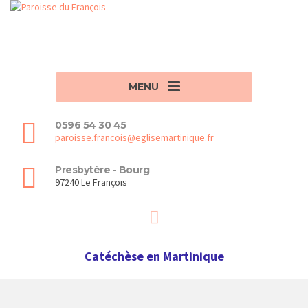
MENU
0596 54 30 45
paroisse.francois@eglisemartinique.fr
Presbytère - Bourg
97240 Le François
Catéchèse en Martinique