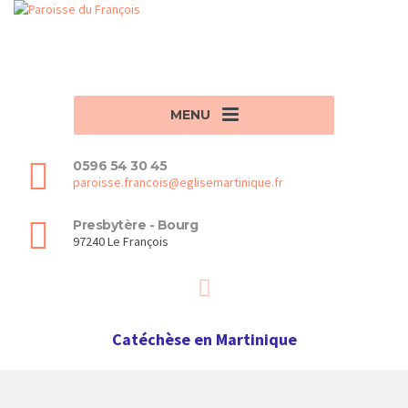
MENU
0596 54 30 45
paroisse.francois@eglisemartinique.fr
Presbytère - Bourg
97240 Le François
Catéchèse en Martinique