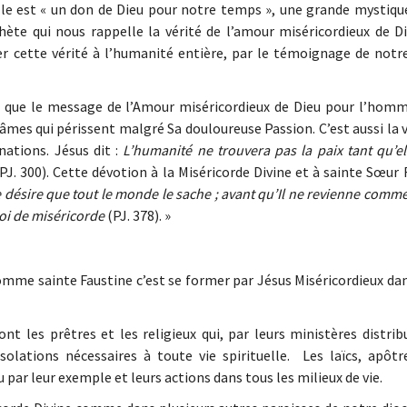
le est « un don de Dieu pour notre temps », une grande mystiqu
ophète qui nous rappelle la vérité de l’amour miséricordieux de D
 cette vérité à l’humanité entière, par le témoignage de notre
it que le message de l’Amour miséricordieux de Dieu pour l’hom
mes qui périssent malgré Sa douloureuse Passion. C’est aussi la v
ations. Jésus dit :
L’humanité ne trouvera pas la paix tant qu’el
PJ. 300). Cette dévotion à la Miséricorde Divine et à sainte Sœur 
 désire que tout le monde le sache ; avant qu’Il ne revienne comme 
oi de miséricorde
(PJ. 378). »
mme sainte Faustine c’est se former par Jésus Miséricordieux dan
nt les prêtres et les religieux qui, par leurs ministères distrib
olations nécessaires à toute vie spirituelle. Les laïcs, apôtr
 par leur exemple et leurs actions dans tous les milieux de vie.