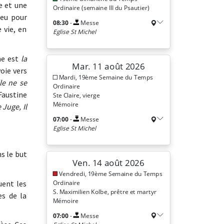
e et une
ieu pour
 vie, en
me est
la
oie vers
le ne se
Faustine
Juge, Il
s le but
uent les
es de la