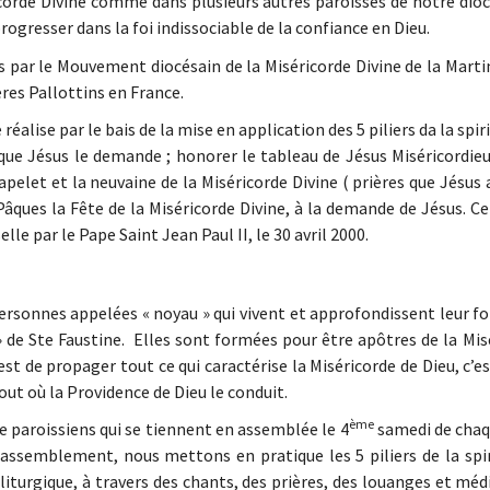
icorde Divine comme dans plusieurs autres paroisses de notre dioc
gresser dans la foi indissociable de la confiance en Dieu.
 par le Mouvement diocésain de la Miséricorde Divine de la Marti
ères Pallottins en France.
éalise par le bais de la mise en application des 5 piliers da la spiri
 que Jésus le demande ; honorer le tableau de Jésus Miséricordieux
pelet et la neuvaine de la Miséricorde Divine ( prières que Jésus a
ques la Fête de la Miséricorde Divine, à la demande de Jésus. Ce
lle par le Pape Saint Jean Paul II, le 30 avril 2000.
ersonnes appelées « noyau » qui vivent et approfondissent leur foi
 de Ste Faustine. Elles sont formées pour être apôtres de la Mis
 est de propager tout ce qui caractérise la Miséricorde de Dieu, c’e
tout où la Providence de Dieu le conduit.
ème
 paroissiens qui se tiennent en assemblée le 4
samedi de cha
rassemblement, nous mettons en pratique les 5 piliers de la spir
liturgique, à travers des chants, des prières, des louanges et méd