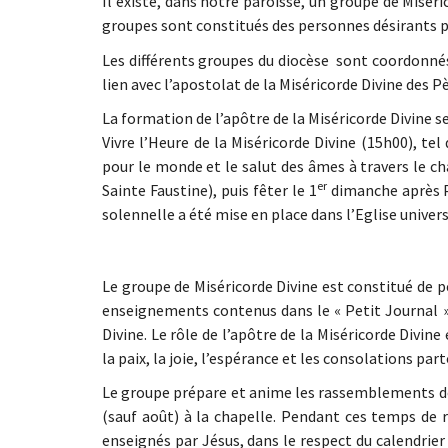
Il existe, dans notre paroisse, un groupe de Misér
groupes sont constitués des personnes désirants pro
Les différents groupes du diocèse sont coordonnés
lien avec l’apostolat de la Miséricorde Divine des P
La formation de l’apôtre de la Miséricorde Divine se r
Vivre l’Heure de la Miséricorde Divine (15h00), tel
pour le monde et le salut des âmes à travers le cha
er
Sainte Faustine), puis fêter le 1
dimanche après Pâ
solennelle a été mise en place dans l’Eglise universe
Le groupe de Miséricorde Divine est constitué de p
enseignements contenus dans le « Petit Journal »
Divine. Le rôle de l’apôtre de la Miséricorde Divine
la paix, la joie, l’espérance et les consolations par
Le groupe prépare et anime les rassemblements de
(sauf août) à la chapelle. Pendant ces temps de 
enseignés par Jésus, dans le respect du calendrier 