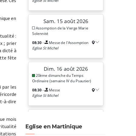
èse. Ces
nique en
tualité :
 ; prier
 dicté à
tte fête
 par les
éricorde
st-à-dire
que mois
Eglise en Martinique
itualité
itations