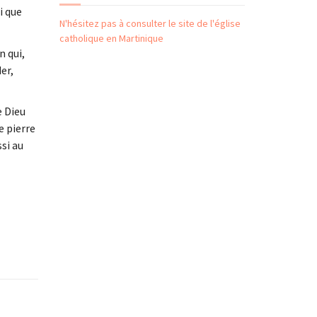
i que
N'hésitez pas à consulter le site de l'église
catholique en Martinique
n qui,
er,
e Dieu
e pierre
si au