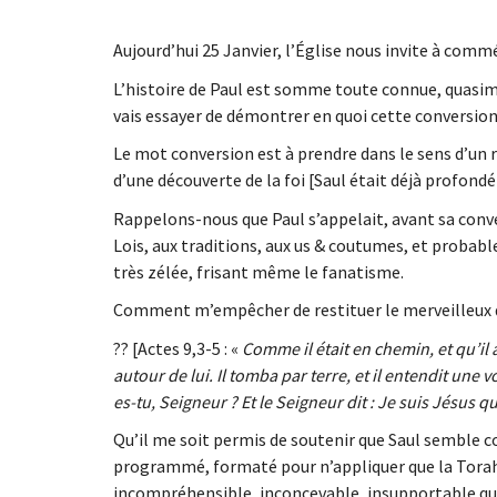
Aujourd’hui 25 Janvier, l’Église nous invite à comm
L’histoire de Paul est somme toute connue, quasimen
vais essayer de démontrer en quoi cette conversion
Le mot conversion est à prendre dans le sens d’un
d’une découverte de la foi [Saul était déjà profon
Rappelons-nous que Paul s’appelait, avant sa conv
Lois, aux traditions, aux us & coutumes, et probablem
très zélée, frisant même le fanatisme.
Comment m’empêcher de restituer le merveilleux dia
?? [Actes 9,3-5 : «
Comme il était en chemin, et qu’il
autour de lui. Il tomba par terre, et il entendit une v
es-tu, Seigneur ? Et le Seigneur dit : Je suis Jésus 
Qu’il me soit permis de soutenir que Saul semble c
programmé, formaté pour n’appliquer que la Torah, r
incompréhensible, inconcevable, insupportable que 