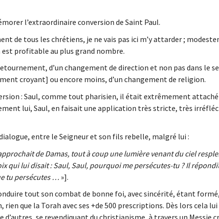
émorer l’extraordinaire conversion de Saint Paul.
t de tous les chrétiens, je ne vais pas ici m’y attarder ; modeste
 est profitable au plus grand nombre.
 retournement, d’un changement de direction et non pas dans le s
dément croyant] ou encore moins, d’un changement de religion.
ersion : Saul, comme tout pharisien, il était extrêmement attaché
ent lui, Saul, en faisait une application très stricte, très irréfléc
logue, entre le Seigneur et son fils rebelle, malgré lui :
 approchait de Damas, tout à coup une lumière venant du ciel resple
oix qui lui disait : Saul, Saul, pourquoi me persécutes-tu ? Il répondit
que tu persécutes …
»].
onduire tout son combat de bonne foi, avec sincérité, étant formé
ien que la Torah avec ses +de 500 prescriptions. Dès lors cela lui
d’autres, se revendiquant du christianisme, à travers un Messie cr