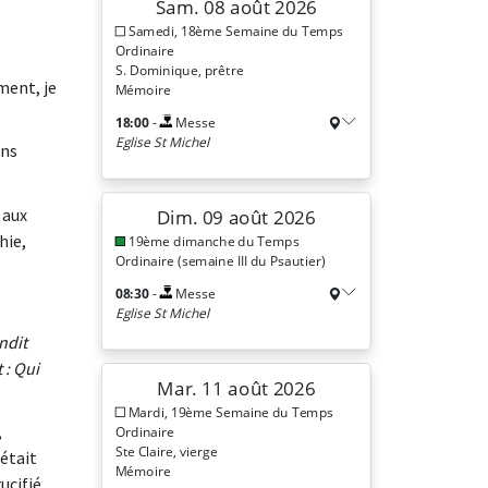
ment, je
ens
 aux
hie,
ndit
 : Qui
,
 était
ucifié,