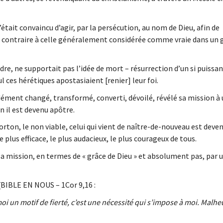
était convaincu d’agir, par la persécution, au nom de Dieu, afin de
on contraire à celle généralement considérée comme vraie dans un
dre, ne supportait pas l’idée de mort – résurrection d’un si puissa
ces hérétiques apostasiaient [renier] leur foi.
ndément changé, transformé, converti, dévoilé, révélé sa mission à
n il est devenu apôtre.
’avorton, le non viable, celui qui vient de naître-de-nouveau est deve
e plus efficace, le plus audacieux, le plus courageux de tous.
 mission, en termes de « grâce de Dieu » et absolument pas, par 
 [BIBLE EN NOUS – 1Cor 9,16 :
moi un motif de fierté, c’est une nécessité qui s’impose à moi. Malhe