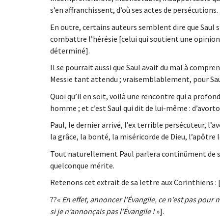
s’en affranchissent, d’où ses actes de persécutions.
En outre, certains auteurs semblent dire que Saul s’
combattre l’hérésie [celui qui soutient une opini
déterminé].
Il se pourrait aussi que Saul avait du mal à compren
Messie tant attendu ; vraisemblablement, pour Saul 
Quoi qu’il en soit, voilà une rencontre qui a profo
homme ; et c’est Saul qui dit de lui-même : d’avorto
Paul, le dernier arrivé, l’ex terrible persécuteur, l
la grâce, la bonté, la miséricorde de Dieu, l’apôtre l
Tout naturellement Paul parlera continûment de sa
quelconque mérite.
Retenons cet extrait de sa lettre aux Corinthiens :
??«
En effet, annoncer l’Évangile, ce n’est pas pour 
si je n’annonçais pas l’Évangile !
»].