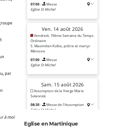
 groupe
nt
 un
nu, par
un
ur à moi
Eglise en Martinique