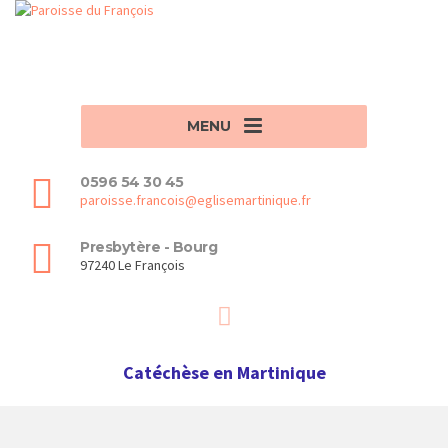
MENU
0596 54 30 45
paroisse.francois@eglisemartinique.fr
Presbytère - Bourg
97240 Le François
Catéchèse en Martinique